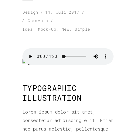
Design
11. Juli 2017
3 Comments
Idea
,
Mock-Up
,
New
,
Simple
TYPOGRAPHIC
ILLUSTRATION
Lorem ipsum dolor sit amet,
consectetur adipiscing elit. Etiam
nec purus molestie, pellentesque