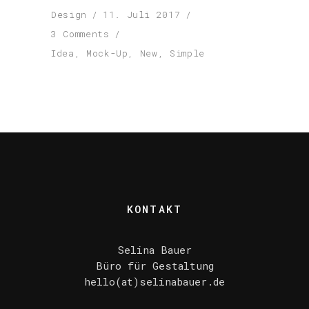
Design
11. Juli 2017
3 Comments
Idea
,
Mock-Up
,
New
,
Simple
KONTAKT
Selina Bauer
Büro für Gestaltung
hello(at)selinabauer.de