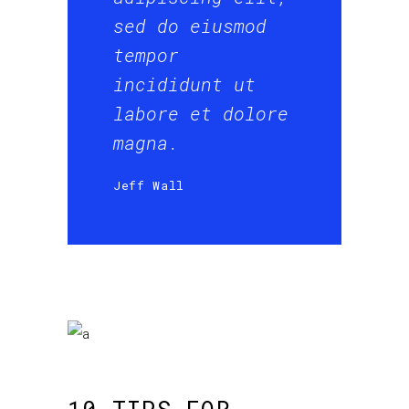
sed do eiusmod
tempor
incididunt ut
labore et dolore
magna.
Jeff Wall