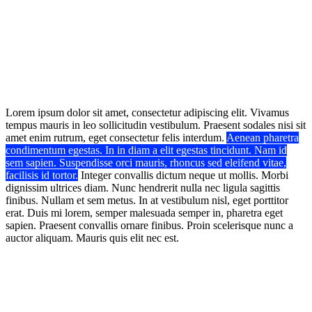
Lorem ipsum dolor sit amet, consectetur adipiscing elit. Vivamus
tempus mauris in leo sollicitudin vestibulum. Praesent sodales nisi sit
amet enim rutrum, eget consectetur felis interdum.
Aenean pharetra
condimentum egestas. In in diam a elit egestas tincidunt. Nam id
sem sapien. Suspendisse orci mauris, rhoncus sed eleifend vitae,
facilisis id tortor.
Integer convallis dictum neque ut mollis. Morbi
dignissim ultrices diam. Nunc hendrerit nulla nec ligula sagittis
finibus. Nullam et sem metus. In at vestibulum nisl, eget porttitor
erat. Duis mi lorem, semper malesuada semper in, pharetra eget
sapien. Praesent convallis ornare finibus. Proin scelerisque nunc a
auctor aliquam. Mauris quis elit nec est.