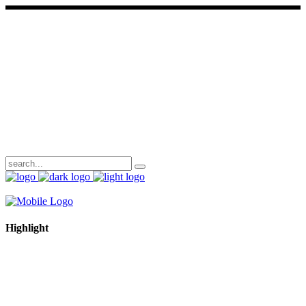
Über mich
Ich sammle Farben, Formen und Worte – und füge sie zu Bildern zusammen, die Geschichten
erzählen. Als Grafikdesignerin arbeite ich dort, wo Intuition auf Konzept trifft. Ich gestalte
Marken mit Charakter, Layouts mit Gefühl und Designs, die nicht nur schön aussehen,
sondern auch etwas sagen. Jeder Auftrag ist für mich ein kleines Abenteuer – mit Herz, Hirn
und einem feinen Gespür für das, was zwischen den Zeilen liegt.
Highlight